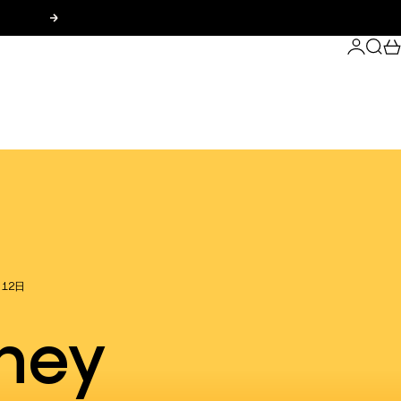
次へ
ログイン
検索
カ
月12日
sney