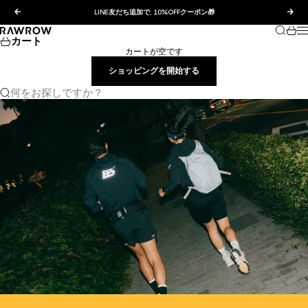
コンテンツへスキップ
前へ
次へ
LINE友だち追加で, 10%OFFクーポン🎁
検索
カー
RAWROW JAPAN
カート
カートが空です
ショッピングを開始する
何をお探しですか？