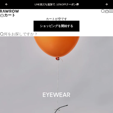
コンテンツへスキップ
前へ
次へ
LINE友だち追加で, 10%OFFクーポン🎁
検索
カー
RAWROW JAPAN
カート
カートが空です
ショッピングを開始する
何をお探しですか？
EYEWEAR