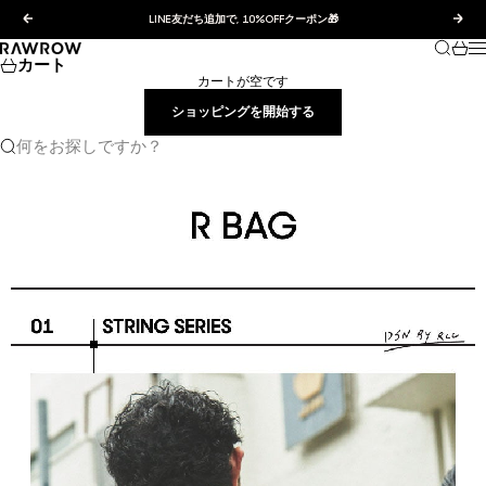
コンテンツへスキップ
前へ
次へ
LINE友だち追加で, 10%OFFクーポン🎁
検索
カー
RAWROW JAPAN
カート
カートが空です
ショッピングを開始する
何をお探しですか？