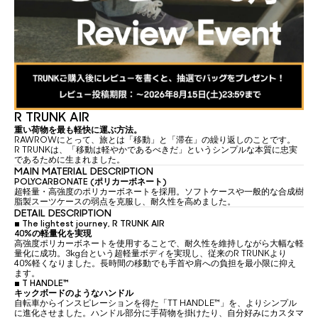
R TRUNK AIR
重い荷物を最も軽快に運ぶ方法。
RAWROWにとって、旅とは「移動」と「滞在」の繰り返しのことです。
R TRUNKは、「移動は軽やかであるべきだ」というシンプルな本質に忠実
であるために生まれました。
MAIN MATERIAL DESCRIPTION
POLYCARBONATE (ポリカーボネート)
超軽量・高強度のポリカーボネートを採用。ソフトケースや一般的な合成樹
脂製スーツケースの弱点を克服し、耐久性を高めました。
DETAIL DESCRIPTION
▪
The lightest journey, R TRUNK AIR
40%の軽量化を実現
高強度ポリカーボネートを使用することで、耐久性を維持しながら大幅な軽
量化に成功。3kg台という超軽量ボディを実現し、従来のR TRUNKより
40%軽くなりました。長時間の移動でも手首や肩への負担を最小限に抑え
ます。
▪
T HANDLE™
キックボードのようなハンドル
自転車からインスピレーションを得た「TT HANDLE™」を、よりシンプル
に進化させました。ハンドル部分に手荷物を掛けたり、自分好みにカスタマ