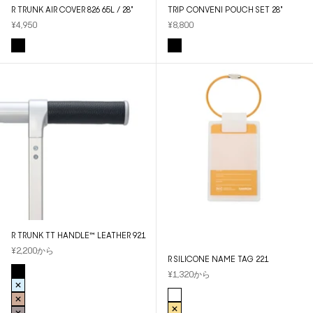
R TRUNK AIR COVER 826 65L / 28"
TRIP CONVENI POUCH SET 28"
セール価格
セール価格
¥4,950
¥8,800
COLOR
COLOR
BLACK
MIX
R TRUNK TT HANDLE™ LEATHER 921
セール価格
¥2,200から
R SILICONE NAME TAG 221
COLOR
セール価格
¥1,320から
BLACK
BLUE
COLOR
WHITE
BROWN