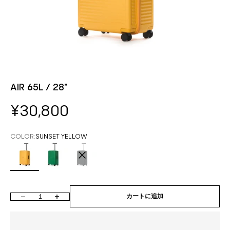
AIR 65L / 28"
セール価格
¥30,800
COLOR:
SUNSET YELLOW
SUNSET YELLOW
FOREST GREEN
REAL BLACK
数量を減らす
数量を増やす
カートに追加