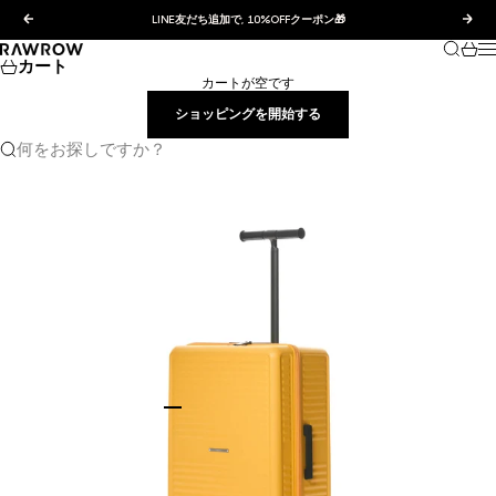
コンテンツへスキップ
前へ
次へ
LINE友だち追加で, 10%OFFクーポン🎁
検索
カー
RAWROW JAPAN
カート
カートが空です
ショッピングを開始する
何をお探しですか？
I18n Error: Missing interpolation value "page"
I18n Error: Missing interpolation value "pag
I18n Error: Missing interpolation value "pa
I18n Error: Missing interpolation value "p
I18n Error: Missing interpolation value "
I18n Error: Missing interpolation value
I18n Error: Missing interpolation valu
I18n Error: Missing interpolation val
I18n Error: Missing interpolation v
I18n Error: Missing interpolation 
I18n Error: Missing interpolation
I18n Error: Missing interpolatio
I18n Error: Missing interpolat
I18n Error: Missing interpola
I18n Error: Missing interpol
I18n Error: Missing interpo
I18n Error: Missing inter
I18n Error: Missing inte