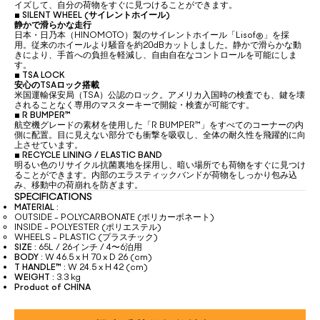
イズして、自分の荷物をすぐに見つけることができます。
▪
SILENT WHEEL (サイレントホイール)
静かで滑らかな走行
日本・日乃本（HINOMOTO）製のサイレントホイール「Lisof®」を採
用。従来のホイールより騒音を約20dBカットしました。静かで滑らかな動
きにより、手首への負担を軽減し、自由自在なコントロールを可能にしま
す。
▪
TSA LOCK
安心のTSAロック搭載
米国運輸保安局（TSA）公認のロック。アメリカ入国時の検査でも、鍵を壊
されることなく専用のマスターキーで開錠・検査が可能です。
▪
R BUMPER™
航空機グレードの素材を使用した「R BUMPER™」をすべてのコーナーの内
側に配置。目に見えない部分でも衝撃を吸収し、全体の耐久性を飛躍的に向
上させています。
▪
RECYCLE LINING / ELASTIC BAND
明るい色のリサイクル抗菌裏地を採用し、暗い場所でも荷物をすぐに見つけ
ることができます。内部のエラスティックバンドが荷物をしっかり包み込
み、移動中の荷崩れを防ぎます。
SPECIFICATIONS
MATERIAL :
OUTSIDE - POLYCARBONATE (ポリカーボネート)
INSIDE - POLYESTER (ポリエステル)
WHEELS - PLASTIC (プラスチック)
SIZE :
65L / 26インチ / 4〜6泊用
BODY :
W 46.5 x H 70 x D 26 (cm)
T HANDLE™ :
W 24.5 x H 42 (cm)
WEIGHT :
3.3 kg
Product of CHINA