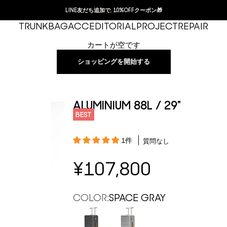
LINE友だち追加で, 10%OFFクーポン🎁
TRUNK
BAG
ACC
EDITORIAL
PROJECT
REPAIR
カートが空です
ショッピングを開始する
ALUMINIUM 88L / 29"
BEST
1件
質問なし
セール価格
¥107,800
COLOR:
SPACE GRAY
SPACE GRAY
SILVER