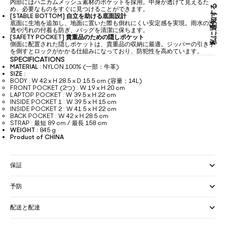
内部にはハニカムメッシュ素材のポケットを採用。中身が透けて見えるた
私に通知する
め、必要なものをすぐに見つけることができます。
[STABLE BOTTOM] 自立を助ける底面設計
底面に生地を追加し、地面に置いた際も倒れにくい安定感を実現。雨水の浸
透や汚れの付着も防ぎ、バッグを清潔に保ちます。
[SAFETY POCKET] 貴重品のための隠しポケット
側面に配置された隠しポケットは、貴重品の収納に最適。ジッパーの引き手
を倒すとロックがかかる仕組みになっており、防犯性を高めています。
SPECIFICATIONS
MATERIAL :
NYLON 100% (一部：牛革)
SIZE :
BODY : W 42 x H 28.5 x D 15.5 cm (容量：14L)
FRONT POCKET (2つ) : W 19 x H 20 cm
LAPTOP POCKET : W 39.5 x H 22 cm
INSIDE POCKET 1 : W 39.5 x H 15 cm
INSIDE POCKET 2 : W 41.5 x H 22 cm
BACK POCKET : W 42 x H 28.5 cm
STRAP : 最短 89 cm / 最長 158 cm
WEIGHT :
845 g
Product of CHINA
保証
予防
配送と配達