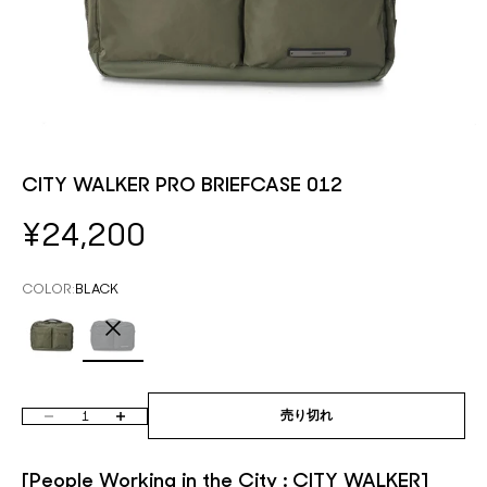
CITY WALKER PRO BRIEFCASE 012
セール価格
¥24,200
COLOR:
BLACK
KHAKI
BLACK
数量を減らす
数量を増やす
売り切れ
[People Working in the City : CITY WALKER]