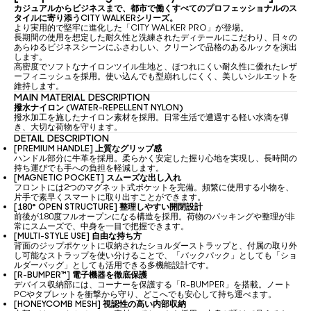
カジュアルからビジネスまで、都市で働くすべてのプロフェッショナルのス
タイルに寄り添うCITY WALKERシリーズ。
より実用的で堅牢に進化した「CITY WALKER PRO」が登場。
長期間の使用を想定した耐久性と洗練されたディテールにこだわり、日々の
あらゆるビジネスシーンにふさわしい、クリーンで品格のあるルックを演出
します。
高密度でソフトなナイロンツイル生地と、ほつれにくい耐久性に優れたレザ
ーフィニッシュを採用。使い込んでも型崩れしにくく、美しいシルエットを
維持します。
MAIN MATERIAL DESCRIPTION
撥水ナイロン (WATER-REPELLENT NYLON)
撥水加工を施したナイロン素材を採用。日常生活で遭遇する軽い水滴を弾
き、大切な荷物を守ります。
DETAIL DESCRIPTION
[PREMIUM HANDLE] 上質なグリップ感
ハンドル部分に牛革を採用。柔らかく安定した握り心地を実現し、長時間の
持ち運びでも手への負担を軽減します。
[MAGNETIC POCKET] スムーズな出し入れ
フロントには2つのマグネット式ポケットを完備。頻繁に使用する小物を、
片手で素早くスマートに取り出すことができます。
[180° OPEN STRUCTURE] 整理しやすい開閉設計
前後が180度フルオープンになる構造を採用。荷物のパッキングや整理が非
常にスムーズで、中身を一目で把握できます。
[MULTI-STYLE USE] 自由な持ち方
背面のジップポケットに収納されたショルダーストラップと、付属の取り外
し可能なストラップを使い分けることで、「バックパック」としても「ショ
ルダーバッグ」としても活用できる多機能設計です。
[R-BUMPER™] 電子機器を徹底保護
デバイス収納部には、コーナーを保護する「R-BUMPER」を搭載。ノート
PCやタブレットを衝撃から守り、どこへでも安心して持ち運べます。
[HONEYCOMB MESH] 視認性の高い内部収納