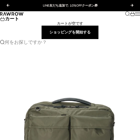
コンテンツへスキップ
前へ
次へ
LINE友だち追加で, 10%OFFクーポン🎁
検索
カー
RAWROW JAPAN
カート
カートが空です
ショッピングを開始する
何をお探しですか？
I18n Error: Missing interpolation value
I18n Error: Missing interpolation value "
I18n Error: Missing interpolation val
I18n Error: Missing interpolation v
I18n Error: Missing interpolation 
I18n Error: Missing interpolation
I18n Error: Missing interpolatio
I18n Error: Missing interpolat