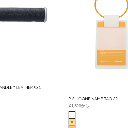
ANDLE™ LEATHER 921
R SILICONE NAME TAG 221
セール価格
¥1,320から
COLOR
WHITE
MUSTARD
WN