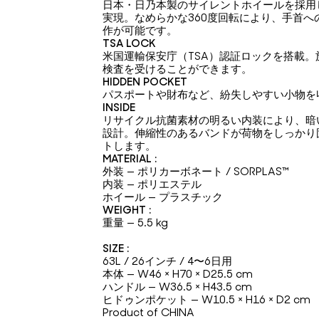
日本・日乃本製のサイレントホイールを採用し
実現。なめらかな360度回転により、手首
作が可能です。
TSA LOCK
米国運輸保安庁（TSA）認証ロックを搭載
検査を受けることができます。
HIDDEN POCKET
パスポートや財布など、紛失しやすい小物を
INSIDE
リサイクル抗菌素材の明るい内装により、暗
設計。伸縮性のあるバンドが荷物をしっかり
トします。
MATERIAL :
外装 — ポリカーボネート / SORPLAS™
内装 — ポリエステル
ホイール — プラスチック
WEIGHT :
重量 — 5.5 kg
SIZE :
63L / 26インチ / 4〜6日用
本体 — W46 × H70 × D25.5 cm
ハンドル — W36.5 × H43.5 cm
ヒドゥンポケット — W10.5 × H16 × D2 cm
Product of CHINA