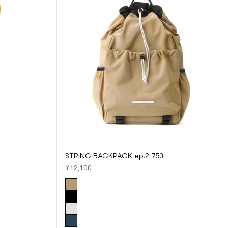
STRING BACKPACK ep.2 750
セール価格
¥12,100
COLOR
BEIGE
BLACK
GRAY
NAVY