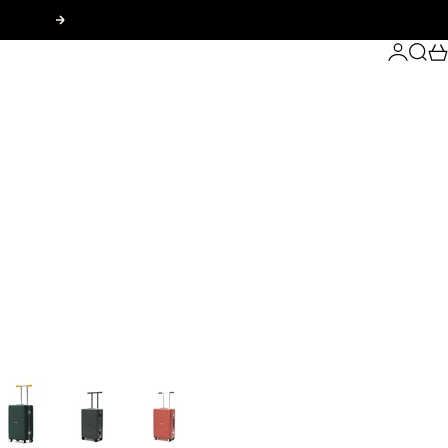
次へ
ログイン
検索
カ
EEP GREEN
MATT BLACK
SKY CORAL