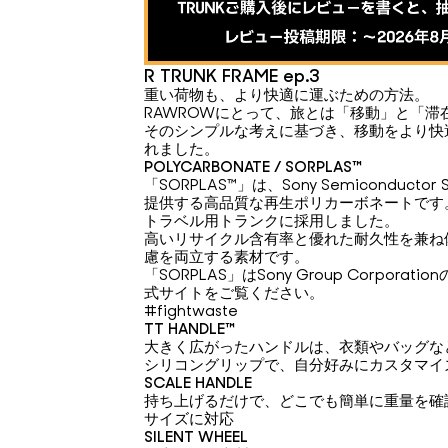
R TRUNK FRAME ep.3
重い荷物も、より快適に運ぶための方法。
RAWROWにとって、旅とは「移動」と「滞
そのシンプルな考えに基づき、移動をより快適に
れました。
POLYCARBONATE / SORPLAS™
「SORPLAS™」は、Sony Semiconductor S
提供する高品質な再生ポリカーボネートです
トラベル用トランクに採用しました。
高いリサイクル含有率と優れた耐久性を兼ね
慮を両立する素材です。
「SORPLAS」はSony Group Corporat
式サイトをご覧ください。
#fightwaste
TT HANDLE™
大きく広がったハンドルは、衣類やバッグな
シリコングリップで、自分好みにカスタマイ
SCALE HANDLE
持ち上げるだけで、どこでも簡単に重量を確認で
サイズに対応
SILENT WHEEL