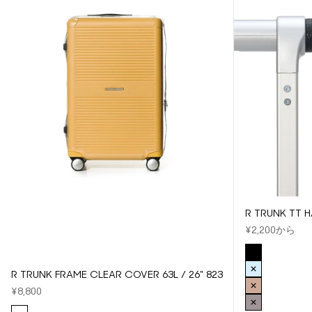
R TRUNK TT H
セール価格
¥2,200から
COLOR
BLACK
BLUE
R TRUNK FRAME CLEAR COVER 63L / 26" 823
セール価格
BROWN
¥8,800
DARK BRO
COLOR