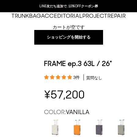
LINE友だち追加で, 10%OFFクーポン🎁
TRUNK
BAG
ACC
EDITORIAL
PROJECT
REPAIR
カートが空です
ショッピングを開始する
FRAME ep.3 63L / 26"
3件
質問なし
セール価格
¥57,200
COLOR:
VANILLA
VANILLA
ROAD YELLOW
DEEP PURPLE
ASH GRAY
D