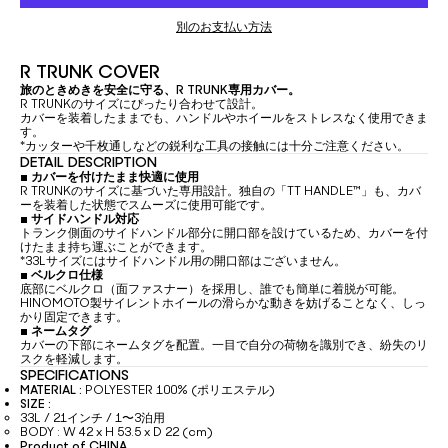
別のお支払い方法
R TRUNK COVER
旅のときめきを安全に守る、R TRUNK専用カバー。
R TRUNKのサイズにぴったり合わせて設計。
カバーを装着したままでも、ハンドルやホイールをストレスなく使用できま
す。
*カッターや千枚通しなどの鋭利な工具の接触には十分ご注意ください。
DETAIL DESCRIPTION
▪
カバーを付けたまま快適に使用
R TRUNKのサイズに基づいた専用設計。独自の「TT HANDLE™」も、カバ
ーを装着した状態でスムーズに使用可能です。
▪
サイドハンドル対応
トランク側面のサイドハンドル部分に開口部を設けているため、カバーを付
けたまま持ち運ぶことができます。
*33Lサイズにはサイドハンドル用の開口部はございません。
▪
ベルクロ仕様
底部にベルクロ（面ファスナー）を採用し、誰でも簡単に着脱が可能。
HINOMOTO製サイレントホイールの滑らかな動きを妨げることなく、しっ
かり固定できます。
▪
ネームタグ
カバーの下部にネームタグを配置。一目で自分の荷物を識別でき、紛失のリ
スクを軽減します。
SPECIFICATIONS
MATERIAL :
POLYESTER 100% (ポリエステル)
SIZE :
33L / 21インチ / 1〜3泊用
BODY : W 42 x H 53.5 x D 22 (cm)
Product of CHINA