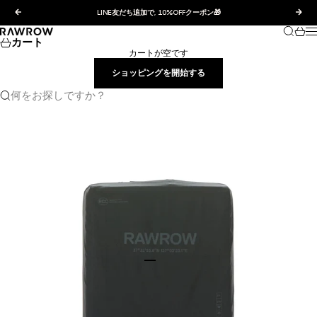
コンテンツへスキップ
前へ
次へ
LINE友だち追加で, 10%OFFクーポン🎁
検索
カー
RAWROW JAPAN
カート
カートが空です
ショッピングを開始する
何をお探しですか？
I18n Error: Missing interpolation val
I18n Error: Missing interpolation v
I18n Error: Missing interpolation 
I18n Error: Missing interpolation