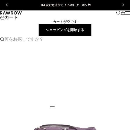
コンテンツへスキップ
前へ
次へ
LINE友だち追加で, 10%OFFクーポン🎁
検索
カー
RAWROW JAPAN
カート
カートが空です
ショッピングを開始する
何をお探しですか？
I18n Error: Missing interpolation value "pa
I18n Error: Missing interpolation value "
I18n Error: Missing interpolation value
I18n Error: Missing interpolation valu
I18n Error: Missing interpolation val
I18n Error: Missing interpolation v
I18n Error: Missing interpolation 
I18n Error: Missing interpolation
I18n Error: Missing interpolatio
I18n Error: Missing interpolat
I18n Error: Missing interpola
I18n Error: Missing interpol