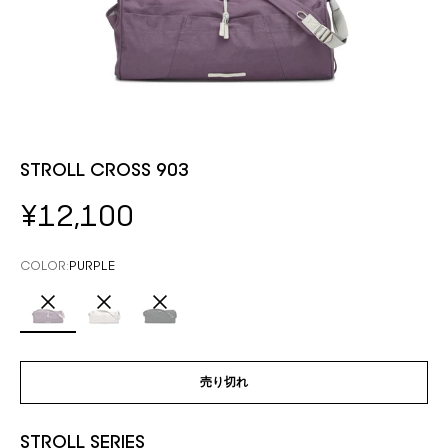
STROLL CROSS 903
セール価格
¥12,100
COLOR:
PURPLE
PURPLE
GRAY
BLACK
売り切れ
STROLL SERIES