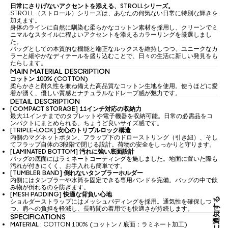
日常にさりげないアクセントを添える、STROLLシリーズ。
STROLL（ストロール）シリーズは、あなたの何気ない日常に特別な輝きを
加えます。
身体のラインに自然に馴染む柔らかなコットン素材を採用し、クリーンでミ
ニマルなスタイルに程よいアクセントを添えるカラーリングを厳選しまし
た。
バッグとしての本質的な機能と端正なルックスを維持しつつ、ユニークなカ
ラーと細やかなディテールを盛り込むことで、日々の生活に新しい発見をも
たらします。
MAIN MATERIAL DESCRIPTION
コットン 100% (COTTON)
柔らかさと耐久性を兼ね備えた高品質なコットン生地を使用。使うほどに愛
着が湧く、優しい質感とナチュラルなドレープ感が魅力です。
DETAIL DESCRIPTION
[COMPACT STORAGE] 11インチ対応の収納力
最大11インチまでのタブレットや電子機器を収納可能。日常の必需品をコ
ンパクトにまとめられる、ちょうど良いサイズ感です。
[TRIPLE-LOCK] 安心のトリプルロック構造
内側のマグネットボタン、フラップ下のドローストリング（引き紐）、そし
てフラップ自体の3段階で閉じる設計。荷物の安全をしっかりと守ります。
[LAMINATED BOTTOM] 汚れに強い底面設計
バッグの底面にはラミネートコーティングを施しました。地面に置いた際も
汚れが付きにくく、お手入れも簡単です。
[TUMBLER BAND] 倒れないタンブラーホルダー
内側にはタンブラーや水筒を固定できる専用バンドを完備。バッグの中で飲
み物が倒れるのを防ぎます。
[MESH PADDING] 快適な背負い心地
私に通知する
ショルダーストラップにはメッシュパディングを採用。通気性を確保しつ
つ、肩への負担を軽減し、長時間の着用でも快適さが持続します。
SPECIFICATIONS
MATERIAL :
COTTON 100% (コットン / 底面：ラミネート加工)