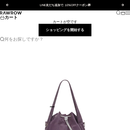
コンテンツへスキップ
前へ
次へ
LINE友だち追加で, 10%OFFクーポン🎁
検索
カー
RAWROW JAPAN
カート
カートが空です
ショッピングを開始する
何をお探しですか？
I18n Error: Missing interpolation value "pa
I18n Error: Missing interpolation value "
I18n Error: Missing interpolation value
I18n Error: Missing interpolation valu
I18n Error: Missing interpolation val
I18n Error: Missing interpolation v
I18n Error: Missing interpolation 
I18n Error: Missing interpolation
I18n Error: Missing interpolatio
I18n Error: Missing interpolat
I18n Error: Missing interpola
I18n Error: Missing interpol