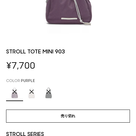
STROLL TOTE MINI 903
セール価格
¥7,700
COLOR:
PURPLE
PURPLE
GRAY
BLACK
売り切れ
STROLL SERIES