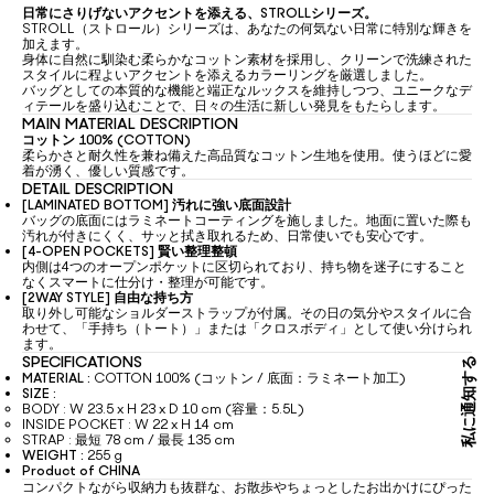
日常にさりげないアクセントを添える、STROLLシリーズ。
STROLL（ストロール）シリーズは、あなたの何気ない日常に特別な輝きを
加えます。
身体に自然に馴染む柔らかなコットン素材を採用し、クリーンで洗練された
スタイルに程よいアクセントを添えるカラーリングを厳選しました。
バッグとしての本質的な機能と端正なルックスを維持しつつ、ユニークなデ
ィテールを盛り込むことで、日々の生活に新しい発見をもたらします。
MAIN MATERIAL DESCRIPTION
コットン 100% (COTTON)
柔らかさと耐久性を兼ね備えた高品質なコットン生地を使用。使うほどに愛
着が湧く、優しい質感です。
DETAIL DESCRIPTION
[LAMINATED BOTTOM] 汚れに強い底面設計
バッグの底面にはラミネートコーティングを施しました。地面に置いた際も
汚れが付きにくく、サッと拭き取れるため、日常使いでも安心です。
[4-OPEN POCKETS] 賢い整理整頓
内側は4つのオープンポケットに区切られており、持ち物を迷子にすること
なくスマートに仕分け・整理が可能です。
[2WAY STYLE] 自由な持ち方
取り外し可能なショルダーストラップが付属。その日の気分やスタイルに合
わせて、「手持ち（トート）」または「クロスボディ」として使い分けられ
ます。
SPECIFICATIONS
私に通知する
MATERIAL :
COTTON 100% (コットン / 底面：ラミネート加工)
SIZE :
BODY : W 23.5 x H 23 x D 10 cm (容量：5.5L)
INSIDE POCKET : W 22 x H 14 cm
STRAP : 最短 78 cm / 最長 135 cm
WEIGHT :
255 g
Product of CHINA
コンパクトながら収納力も抜群な、お散歩やちょっとしたお出かけにぴった