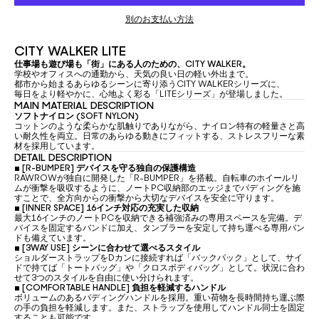
別のお支払い方法
CITY WALKER LITE
仕事場も遊び場も「街」にある人のための、CITY WALKER。
学校やオフィスへの通勤から、天気の良い日の軽い外出まで。
都市から始まるあらゆるシーンに寄り添うCITY WALKERシリーズに、
毎日をより軽やかに、心地よく彩る「LITEシリーズ」が登場しました。
MAIN MATERIAL DESCRIPTION
ソフトナイロン (SOFT NYLON)
コットンのような柔らかな肌触りでありながら、ナイロン特有の軽量さと高
い耐久性を両立。日常のあらゆる動きにフィットする、ストレスフリーな素
材を採用しています。
DETAIL DESCRIPTION
▪
[R-BUMPER] デバイスを守る独自の保護構造
RAWROWが独自に開発した「R-BUMPER」を搭載。自転車のホイールリ
ムが衝撃を吸収するように、ノートPC収納部のエッジまでパディングを施
すことで、全方向からの衝撃から大切なデバイスを安全に守ります。
▪
[INNER SPACE] 16インチ対応の充実した収納
最大16インチのノートPCを収納できる補強済みの専用スペースを完備。デ
バイスを固定するバンドに加え、タンブラーを安定して持ち運べる専用バン
ドも備えています。
▪
[3WAY USE] シーンに合わせて選べるスタイル
ショルダーストラップをDカンに接続すれば「バックパック」として、サイ
ドで持てば「トートバッグ」や「クロスボディバッグ」として。状況に合わ
せて3つのスタイルを自由に使い分けられます。
▪
[COMFORTABLE HANDLE] 負担を軽減するハンドル
ボリュームのあるパディングハンドルを採用。重い荷物を長時間持ち運ぶ際
の手の負担を軽減します。また、ストラップを使用してハンドル同士を固定
することも可能です。