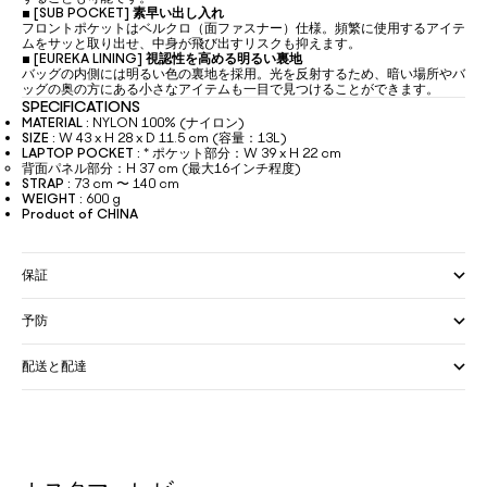
▪
[SUB POCKET] 素早い出し入れ
フロントポケットはベルクロ（面ファスナー）仕様。頻繁に使用するアイテ
ムをサッと取り出せ、中身が飛び出すリスクも抑えます。
▪
[EUREKA LINING] 視認性を高める明るい裏地
バッグの内側には明るい色の裏地を採用。光を反射するため、暗い場所やバ
ッグの奥の方にある小さなアイテムも一目で見つけることができます。
SPECIFICATIONS
MATERIAL :
NYLON 100% (ナイロン)
SIZE :
W 43 x H 28 x D 11.5 cm (容量：13L)
LAPTOP POCKET :
* ポケット部分：W 39 x H 22 cm
背面パネル部分：H 37 cm (最大16インチ程度)
STRAP :
73 cm 〜 140 cm
WEIGHT :
600 g
Product of CHINA
保証
予防
配送と配達