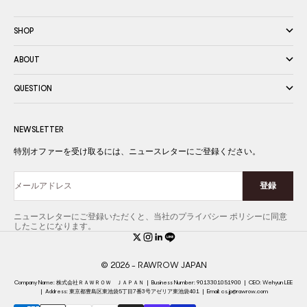
SHOP
ABOUT
QUESTION
NEWSLETTER
特別オファーを受け取るには、ニュースレターにご登録ください。
登録
メールアドレス
ニュースレターにご登録いただくと、当社のプライバシー ポリシーに同意
したことになります。
© 2026 - RAWROW JAPAN
Company Name: 株式会社ＲＡＷＲＯＷ ＪＡＰＡＮ
|
Business Number: 9013301051900
|
CEO: Wehyun LEE
|
Address: 東京都豊島区東池袋5丁目7番3号アゼリア東池袋401
|
Email:
cs.jp@rawrow.com