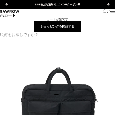
コンテンツへスキップ
前へ
次へ
LINE友だち追加で, 10%OFFクーポン🎁
検索
カー
RAWROW JAPAN
カート
カートが空です
ショッピングを開始する
何をお探しですか？
I18n Error: Missing interpolation va
I18n Error: Missing interpolation valu
I18n Error: Missing interpolation 
I18n Error: Missing interpolation