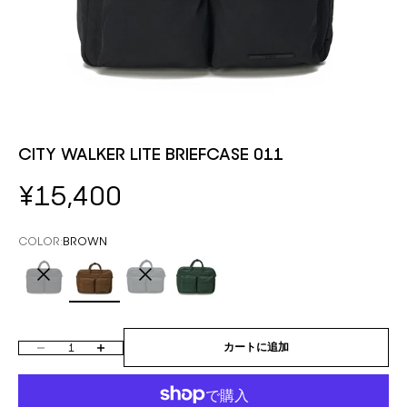
CITY WALKER LITE BRIEFCASE 011
セール価格
¥15,400
COLOR:
BROWN
BLACK
BROWN
CHARCOAL
DEEP GREEN
数量を減らす
数量を増やす
カートに追加