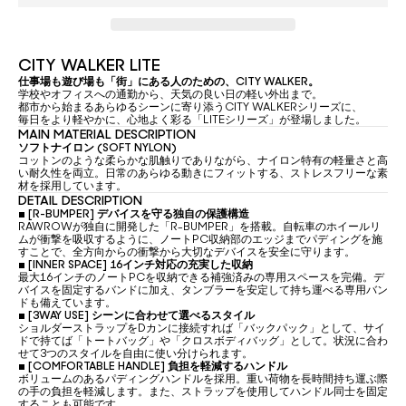
CITY WALKER LITE
仕事場も遊び場も「街」にある人のための、CITY WALKER。
学校やオフィスへの通勤から、天気の良い日の軽い外出まで。
都市から始まるあらゆるシーンに寄り添うCITY WALKERシリーズに、
毎日をより軽やかに、心地よく彩る「LITEシリーズ」が登場しました。
MAIN MATERIAL DESCRIPTION
ソフトナイロン (SOFT NYLON)
コットンのような柔らかな肌触りでありながら、ナイロン特有の軽量さと高
い耐久性を両立。日常のあらゆる動きにフィットする、ストレスフリーな素
材を採用しています。
DETAIL DESCRIPTION
▪
[R-BUMPER] デバイスを守る独自の保護構造
RAWROWが独自に開発した「R-BUMPER」を搭載。自転車のホイールリ
ムが衝撃を吸収するように、ノートPC収納部のエッジまでパディングを施
すことで、全方向からの衝撃から大切なデバイスを安全に守ります。
▪
[INNER SPACE] 16インチ対応の充実した収納
最大16インチのノートPCを収納できる補強済みの専用スペースを完備。デ
バイスを固定するバンドに加え、タンブラーを安定して持ち運べる専用バン
ドも備えています。
▪
[3WAY USE] シーンに合わせて選べるスタイル
ショルダーストラップをDカンに接続すれば「バックパック」として、サイ
ドで持てば「トートバッグ」や「クロスボディバッグ」として。状況に合わ
せて3つのスタイルを自由に使い分けられます。
▪
[COMFORTABLE HANDLE] 負担を軽減するハンドル
ボリュームのあるパディングハンドルを採用。重い荷物を長時間持ち運ぶ際
の手の負担を軽減します。また、ストラップを使用してハンドル同士を固定
することも可能です。