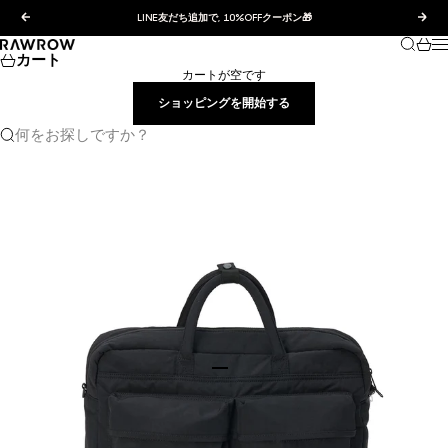
コンテンツへスキップ
前へ
次へ
LINE友だち追加で, 10%OFFクーポン🎁
検索
カー
RAWROW JAPAN
カート
カートが空です
ショッピングを開始する
何をお探しですか？
I18n Error: Missing interpolation va
I18n Error: Missing interpolation valu
I18n Error: Missing interpolation 
I18n Error: Missing interpolation