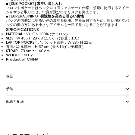
▪
[SUB POCKET] 素早い出し入れ
フロントポケットはベルクロ（面ファスナー）仕様。頻繁に使用するアイテ
ムをサッと取り出せ、中身が飛び出すリスクも抑えます。
▪
[EUREKA LINING] 視認性を高める明るい裏地
バッグの内側には明るい色の裏地を採用。光を反射するため、暗い場所やバ
ッグの奥の方にある小さなアイテムも一目で見つけることができます。
SPECIFICATIONS
MATERIAL :
NYLON 100% (ナイロン)
SIZE :
W 43 x H 28 x D 11.5 cm (容量：13L)
LAPTOP POCKET :
* ポケット部分：W 39 x H 22 cm
背面パネル部分：H 37 cm (最大16インチ程度)
STRAP :
73 cm 〜 140 cm
WEIGHT :
600 g
Product of CHINA
保証
予防
配送と配達