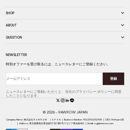
SHOP
ABOUT
QUESTION
NEWSLETTER
特別オファーを受け取るには、ニュースレターにご登録ください。
登録
メールアドレス
ニュースレターにご登録いただくと、当社のプライバシー ポリシーに同意
したことになります。
© 2026 - RAWROW JAPAN
Company Name: 株式会社ＲＡＷＲＯＷ ＪＡＰＡＮ
|
Business Number: 9013301051900
|
CEO: Wehyun LEE
|
Address: 東京都豊島区東池袋5丁目7番3号アゼリア東池袋401
|
Email:
cs.jp@rawrow.com